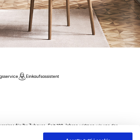
gsservice
Einkaufsassistent
ssoires für Ihr Zuhause. Seit 100 Jahren widmen wir uns der
ollektionen von Tischen, Stühlen, Betten, Sofas und
 unterstützen Sie gerne bei der Auswahl der perfekten Möbel